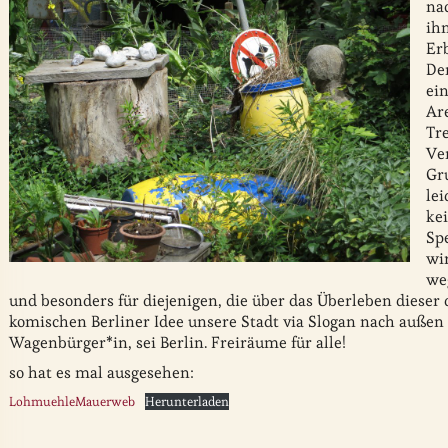
na
ih
Er
De
ei
Are
Tr
Ve
Gr
lei
ke
Sp
wi
we
und besonders für diejenigen, die über das Überleben diese
komischen Berliner Idee unsere Stadt via Slogan nach außen z
Wagenbürger*in, sei Berlin. Freiräume für alle!
so hat es mal ausgesehen:
LohmuehleMauerweb
Herunterladen