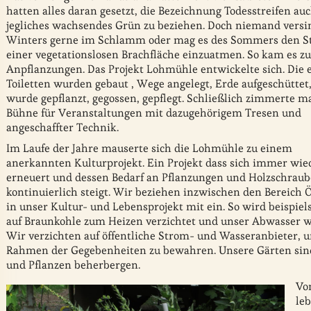
hatten alles daran gesetzt, die Bezeichnung Todesstreifen auc
jegliches wachsendes Grün zu beziehen. Doch niemand versi
Winters gerne im Schlamm oder mag es des Sommers den S
einer vegetationslosen Brachfläche einzuatmen. So kam es zu
Anpflanzungen. Das Projekt Lohmühle entwickelte sich. Die 
Toiletten wurden gebaut , Wege angelegt, Erde aufgeschüttet,
wurde gepflanzt, gegossen, gepflegt. Schließlich zimmerte m
Bühne für Veranstaltungen mit dazugehörigem Tresen und
angeschaffter Technik.
Im Laufe der Jahre mauserte sich die Lohmühle zu einem
anerkannten Kulturprojekt. Ein Projekt dass sich immer wie
erneuert und dessen Bedarf an Pflanzungen und Holzschrau
kontinuierlich steigt. Wir beziehen inzwischen den Bereich 
in unser Kultur- und Lebensprojekt mit ein. So wird beispiel
auf Braunkohle zum Heizen verzichtet und unser Abwasser wi
Wir verzichten auf öffentliche Strom- und Wasseranbieter,
Rahmen der Gegebenheiten zu bewahren. Unsere Gärten sind 
und Pflanzen beherbergen.
Vo
leb