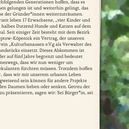
chfolgenden Generationen hoffen, dass es
nen gelungen ist und weiterhin gelingt, das
be der Gründer*innen weiterzuträumen.
rzeit leben 17 Erwachsene, „vier Kinder und
n halbes Dutzend Hunde und Katzen auf dem
al. Seit einiger Zeit besteht mit dem Bezirk
eptow-Köpenick ein Vertrag, der unseren
rein „Kulturbanausen e.V.g als Verwalter des
undstücks einsetzt. Dieses Abkommen ist
der auf fünf Jahre begrenzt und bedeutet
ineswegs, dass wir nun weniger um
ekulanten fürchten müssen. Trotzdem hoffen
r, dass wir mit unserem urbanen Leben
gweisend sein können für andere Projekte
r den Daumen heben oder senken. Getreu der
u präsentieren, sagen wir: Sei Bürger*in, sei