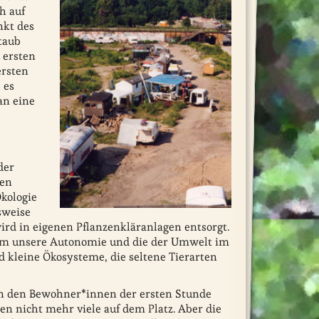
h auf
nkt des
taub
 ersten
ersten
 es
an eine
der
ben
Ökologie
sweise
rd in eigenen Pflanzenkläranlagen entsorgt.
 um unsere Autonomie und die der Umwelt im
kleine Ökosysteme, die seltene Tierarten
n den Bewohner*innen der ersten Stunde
en nicht mehr viele auf dem Platz. Aber die